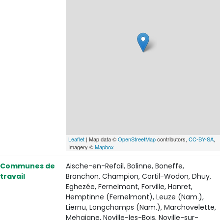
Leaflet
| Map data ©
OpenStreetMap
contributors,
CC-BY-SA
,
Imagery ©
Mapbox
Communes de
Aische-en-Refail, Bolinne, Boneffe,
travail
Branchon, Champion, Cortil-Wodon, Dhuy,
Eghezée, Fernelmont, Forville, Hanret,
Hemptinne (Fernelmont), Leuze (Nam.),
Liernu, Longchamps (Nam.), Marchovelette,
Mehaigne, Noville-les-Bois, Noville-sur-