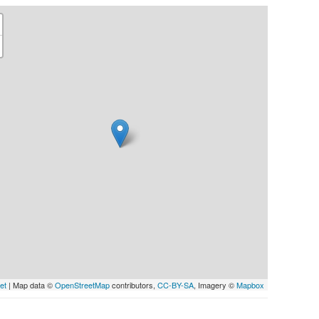
et
| Map data ©
OpenStreetMap
contributors,
CC-BY-SA
, Imagery ©
Mapbox