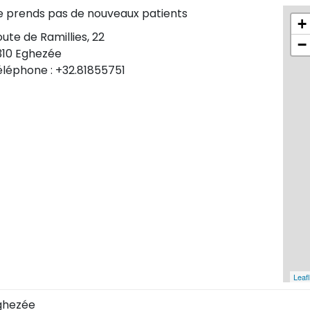
e prends pas de nouveaux patients
+
ute de Ramillies, 22
−
310 Eghezée
éléphone : +32.81855751
Leafl
ghezée