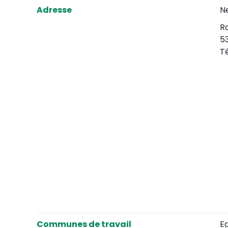
Adresse
N
Ro
5
T
Communes de travail
E