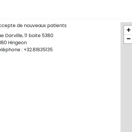
ccepte de nouveaux patients
+
e Darville, 11 boite 5380
−
380 Hingeon
éléphone : +32.81835135