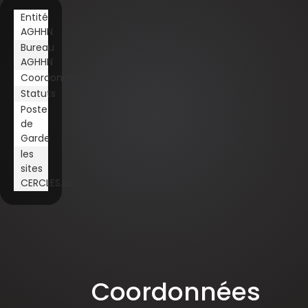
Entité
AGHHN
Bureau
AGHHN
Coordonnées
Statuts
Poste
de
Garde
les
sites
CERCLES.BE
Coordonnées